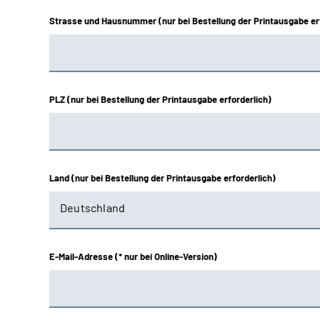
Strasse und Hausnummer (nur bei Bestellung der Printausgabe erf
Nordbayern
Oldenburg-Bremen
PLZ (nur bei Bestellung der Printausgabe erforderlich)
Rheinland
Rheinland-Pfalz
Saarland
Land (nur bei Bestellung der Printausgabe erforderlich)
Schwaben
Westfalen
E-Mail-Adresse (* nur bei Online-Version)