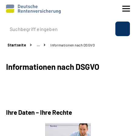
Prävention
Startseite
…
Informationen nach DSGVO
Reha
Informationen nach DSGVO
Rente
Beratung & Kontakt
Experten
Ihre Daten – Ihre Rechte
Über uns & Presse
Online-Services