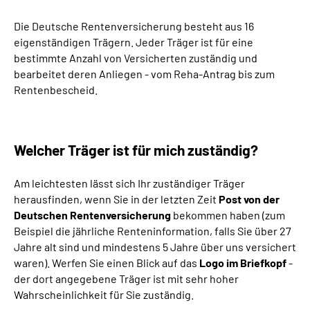
Die Deutsche Rentenversicherung besteht aus 16
Suche
eigenständigen Trägern. Jeder Träger ist für eine
bestimmte Anzahl von Versicherten zuständig und
Language
bearbeitet deren Anliegen - vom Reha-Antrag bis zum
Rentenbescheid.
Inhalte in Gebärdensprache (DGS)
Leichte Sprache
Welcher Träger ist für mich zuständig?
Am leichtesten lässt sich Ihr zuständiger Träger
herausfinden, wenn Sie in der letzten Zeit
Post von der
Mein Kundenportal
Deutschen Rentenversicherung
bekommen haben (zum
Beispiel die jährliche Renteninformation, falls Sie über 27
Jahre alt sind und mindestens 5 Jahre über uns versichert
waren). Werfen Sie einen Blick auf das
Logo im Briefkopf
-
der dort angegebene Träger ist mit sehr hoher
Wahrscheinlichkeit für Sie zuständig.