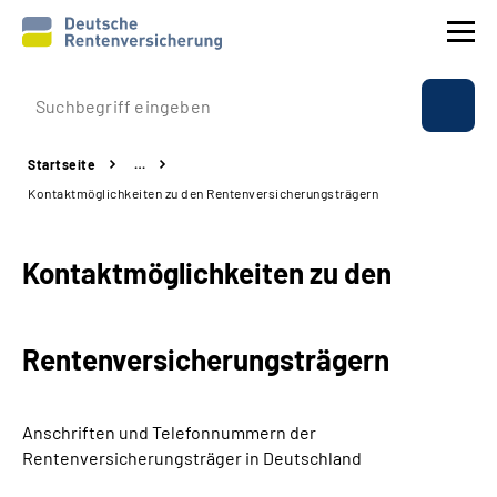
Prävention
Startseite
…
Reha
Kontaktmöglichkeiten zu den Rentenversicherungsträgern
Rente
Kontaktmöglichkeiten zu den
Beratung & Kontakt
Rentenversicherungsträgern
Experten
Über uns & Presse
Anschriften und Telefonnummern
der
Rentenversicherungsträger in Deutschland
Online-Services