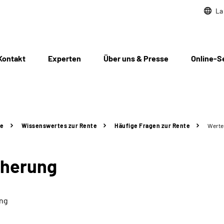
La
Kontakt
Experten
Über uns & Presse
Online-S
te
Wissenswertes zur Rente
Häufige Fragen zur Rente
Werte
cherung
ung