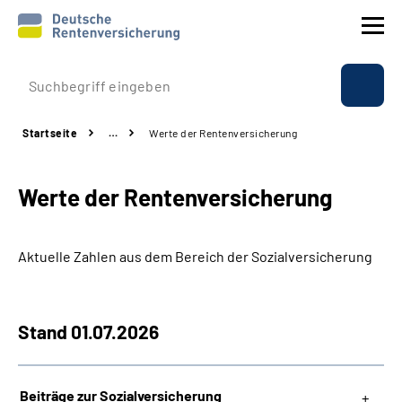
Prävention
Startseite
…
Werte der Rentenversicherung
Reha
Werte der Rentenversicherung
Rente
Beratung & Kontakt
Aktuelle Zahlen aus dem Bereich der Sozialversicherung
Experten
Stand 01.07.2026
Über uns & Presse
Beiträge zur Sozialversicherung
Online-Services