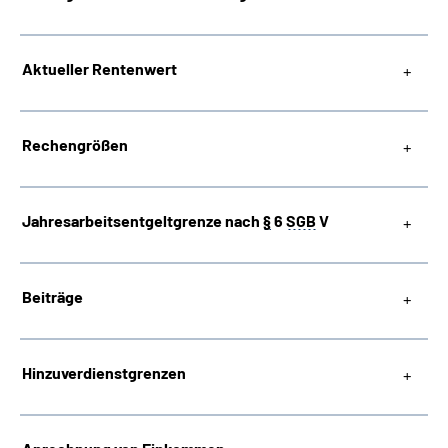
Suche
Aktueller Rentenwert
Language
Rechengrößen
Inhalte in Gebärdensprache (DGS)
Leichte Sprache
Jahresarbeitsentgeltgrenze nach
§
6
SGB
V
Beiträge
Mein Kundenportal
Hinzuverdienstgrenzen