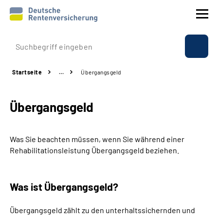
Prävention
Startseite
…
Übergangsgeld
Reha
Übergangsgeld
Rente
Beratung & Kontakt
Was Sie beachten müssen, wenn Sie während einer
Rehabilitationsleistung Übergangsgeld beziehen.
Experten
Was ist Übergangsgeld?
Über uns & Presse
Übergangsgeld zählt zu den unterhaltssichernden und
Online-Services