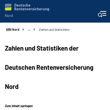
DRV
Nord
…
Zahlen und Statistiken
Aktuelles
Services
Zahlen und Statistiken der
Beratung und Kontakt
Deutschen Renten­versicherung
Presse
Nord
Karriere
Über uns
Zum Inhalt springen