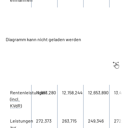
Diagramm kann nicht geladen werden
Ausgaben
in Tausend
2020
2021
2022
2023
Euro
Rentenleistungen
11.683.280
12.158.244
12.653.890
13.445
(
incl.
KVdR
)
Leistungen
272.373
263.715
249.346
272.44
zur