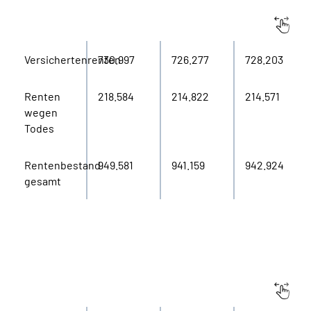
Rentenbestand
2020
2021
2022
Versichertenrenten
730.997
726.277
728.203
Renten
218.584
214.822
214.571
wegen
Todes
Rentenbestand
949.581
941.159
942.924
gesamt
Rentenanträge
2020
2021
2022