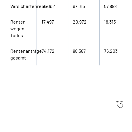
Versichertenrenten
56.602
67.615
57.888
Renten
17.497
20.972
18.315
wegen
Todes
Rentenanträge
74.172
88.587
76.203
gesamt
Bewilligte
Anträge
auf
2020
2021
2022
Leistungen
zur