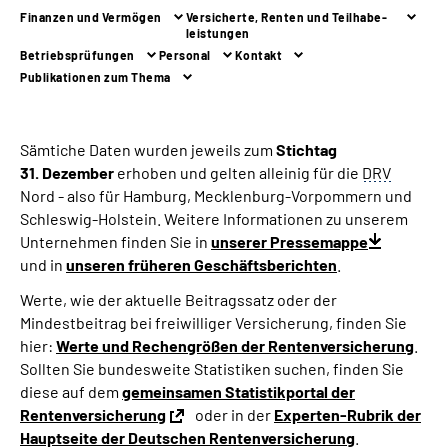
Online-Services
Finanzen und Vermögen
Versicherte, Renten und Teilhabe­
leistungen
Betriebsprüfungen
Personal
Kontakt
Inhalte in Gebärdensprache (DGS)
Publikationen zum Thema
Leichte Sprache
Sämtiche Daten wurden jeweils zum
Stichtag
31. Dezember
erhoben und gelten alleinig für die
DRV
Suche
Nord - also für Hamburg, Mecklenburg-Vorpommern und
Schleswig-Holstein. Weitere Informationen zu unserem
Unternehmen finden Sie in
unserer Pressemappe
und in
unseren früheren Geschäftsberichten
.
Mein Kundenportal
Werte, wie der aktuelle Beitragssatz oder der
Mindestbeitrag bei freiwilliger Versicherung, finden Sie
hier:
Werte und Rechengrößen der Rentenversicherung
.
Sollten Sie bundesweite Statistiken suchen, finden Sie
diese auf dem
gemeinsamen Statistikportal der
Rentenversicherung
oder in der
Experten-Rubrik der
Hauptseite der Deutschen Rentenversicherung
.