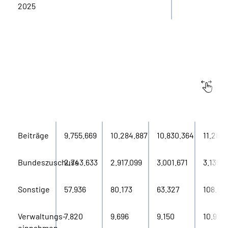
2025
Einnahmen
in Tausend
2020
2021
2022
2023
Euro
Beiträge
9.755.669
10.284.887
10.830.364
11.284.
Bundeszuschuss
2.743.633
2.917.099
3.001.671
3.139.5
Sonstige
57.936
80.173
63.327
108.551
Verwaltungs-
7.820
9.696
9.150
10.978
einnahmen