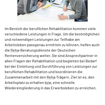
Online-Services
Inhalte in Gebärdensprache (DGS)
Im Bereich der beruflichen Rehabilitation kommen viele
Leichte Sprache
verschiedene Leistungen in Frage. Um die bestmöglichen
und notwendigen Leistungen zur Teilhabe am
Suche
Arbeitsleben passgenau ermitteln zu können, helfen auch
die
Reha
-Beratungsdienste der Deutschen
Rentenversicherung weiter. Sie sind Ansprechpartner in
allen Fragen der Rehabilitation und begleiten bei Bedarf
Mein Kundenportal
bei der Einleitung und Durchführung von Leistungen zur
beruflichen Rehabilitation und koordinieren die
Zusammenarbeit mit den
Reha
-Trägern. Ziel ist es, den
Arbeitsplatz zu erhalten
bzw.
eine schnelle
Wiedereingliederung in das Erwerbsleben zu erreichen.