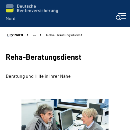
DRV
Nord
…
Reha-Beratungsdienst
Aktuelles
Services
Reha-Beratungsdienst
Beratung und Kontakt
Beratung und Hilfe in Ihrer Nähe
Presse
Karriere
Über uns