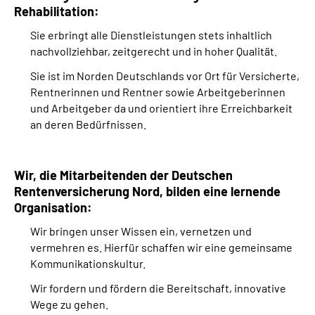
Rehabilitation:
Online-Services
Sie erbringt alle Dienstleistungen stets inhaltlich
Inhalte in Gebärdensprache (DGS)
nachvollziehbar, zeitgerecht und in hoher Qualität.
Sie ist im Norden Deutschlands vor Ort für Versicherte,
Leichte Sprache
Rentnerinnen und Rentner sowie Arbeitgeberinnen
und Arbeitgeber da und orientiert ihre Erreichbarkeit
an deren Bedürfnissen.
Suche
Wir, die Mitarbeitenden der Deutschen
Mein Kundenportal
Rentenversicherung Nord, bilden eine lernende
Organisation:
Wir bringen unser Wissen ein, vernetzen und
vermehren es. Hierfür schaffen wir eine gemeinsame
Kommunikationskultur.
Wir fordern und fördern die Bereitschaft, innovative
Wege zu gehen.