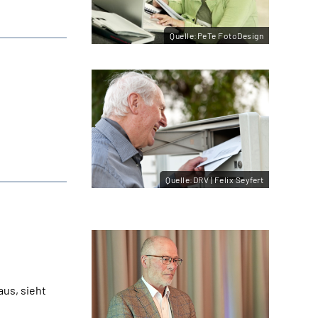
Quelle:PeTe FotoDesign
Quelle:DRV | Felix Seyfert
aus, sieht