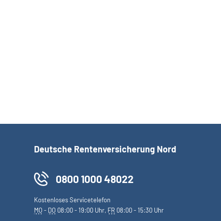
Datum:
Titel
Deutsche Rentenversicherung Nord
0800 1000 48022
Kostenloses Servicetelefon
MO
-
DO
08:00 - 19:00 Uhr,
FR
08:00 - 15:30 Uhr