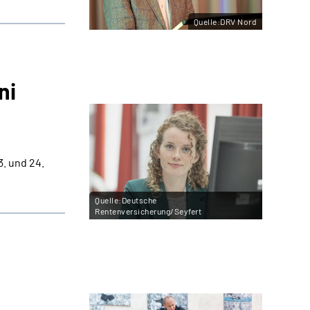
Quelle:DRV Nord
ni
. und 24.
Quelle:Deutsche
Rentenversicherung/Seyfert