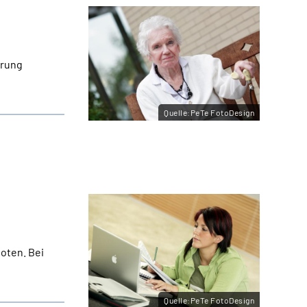
erung
Quelle:PeTe FotoDesign
oten. Bei
Quelle:PeTe FotoDesign