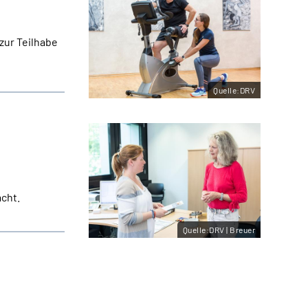
zur Teilhabe
Quelle:DRV
cht.
Quelle:DRV | Breuer