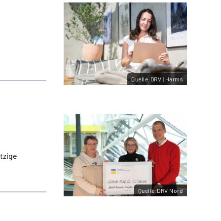
Quelle:DRV | Harms
tzige
Quelle:DRV Nord