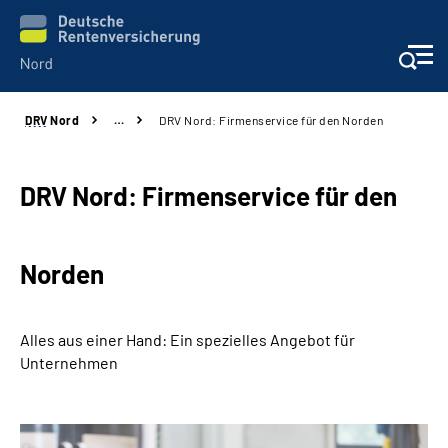
DRV
Nord
…
DRV Nord: Firmenservice für den Norden
Aktuelles
Services
DRV Nord: Firmenservice für den
Beratung und Kontakt
Norden
Presse
Alles aus einer Hand: Ein spezielles Angebot für
Karriere
Unternehmen
Über uns