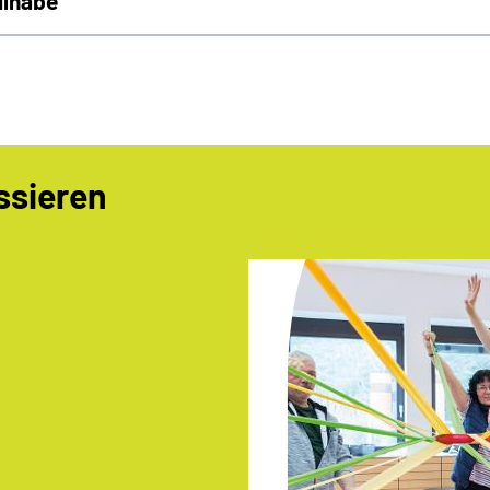
ilhabe
ssieren