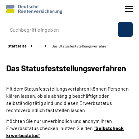
Prävention
Startseite
…
Das Statusfeststellungs­verfahren
Reha
Das Statusfeststellungs­verfahren
Rente
Beratung & Kontakt
Mit dem Statusfeststellungsverfahren können Personen
klären lassen, ob sie abhängig beschäftigt oder
Experten
selbständig tätig sind und diesen Erwerbsstatus
rechtsverbindlich feststellen lassen.
Über uns & Presse
Möchten Sie nur unverbindlich und anonym Ihren
Erwerbsstatus checken, nutzen Sie den
"Selbstcheck
Erwerbsstatus"
.
Online-Services