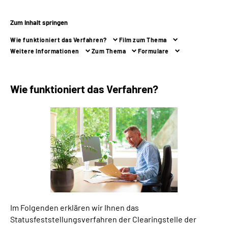
Zum Inhalt springen
Suche
Wie funktioniert das Verfahren?
Film zum Thema
Language
Weitere Informationen
Zum Thema
Formulare
Inhalte in Gebärdensprache (DGS)
Wie funktioniert das Verfahren?
Leichte Sprache
Mein Kundenportal
Im Folgenden erklären wir Ihnen das
Statusfeststellungsverfahren der Clearingstelle der