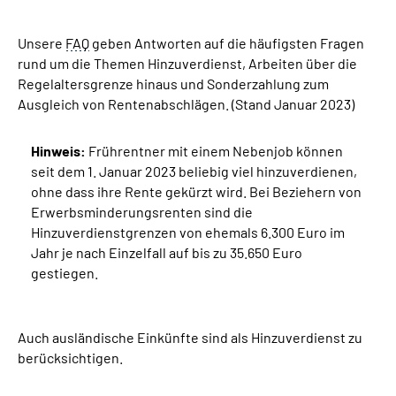
Unsere
Suche
FAQ
geben Antworten auf die häufigsten Fragen
rund um die Themen Hinzuverdienst, Arbeiten über die
Regelaltersgrenze hinaus und Sonderzahlung zum
Language
Ausgleich von Rentenabschlägen. (Stand Januar 2023)
Inhalte in Gebärdensprache (DGS)
Hinweis:
Frührentner mit einem Nebenjob können
seit dem 1. Januar 2023 beliebig viel hinzuverdienen,
Leichte Sprache
ohne dass ihre Rente gekürzt wird. Bei Beziehern von
Erwerbsminderungsrenten sind die
Hinzuverdienstgrenzen von ehemals 6.300 Euro im
Jahr je nach Einzelfall auf bis zu 35.650 Euro
Mein Kundenportal
gestiegen.
Auch ausländische Einkünfte sind als Hinzuverdienst zu
berücksichtigen.