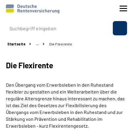
Prävention
Startseite
…
Die Flexirente
Reha
Die Flexirente
Rente
Beratung & Kontakt
Den Übergang vom Erwerbsleben in den Ruhestand
flexibler zu gestalten und ein Weiterarbeiten über die
Experten
reguläre Altersgrenze hinaus interessant zu machen, das
ist das Ziel des Gesetzes zur Flexibilisierung des
Übergangs vom Erwerbsleben in den Ruhestand und zur
Über uns & Presse
Stärkung von Prävention und Rehabilitation im
Erwerbsleben - kurz Flexirentengesetz.
Online-Services