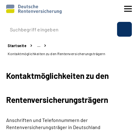
Prävention
Startseite
…
Reha
Kontaktmöglichkeiten zu den Rentenversicherungsträgern
Rente
Kontaktmöglichkeiten zu den
Beratung & Kontakt
Rentenversicherungsträgern
Experten
Über uns & Presse
Anschriften und Telefonnummern
der
Rentenversicherungsträger in Deutschland
Online-Services