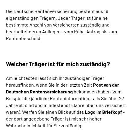
Die Deutsche Rentenversicherung besteht aus 16
Suche
eigenständigen Trägern. Jeder Träger ist für eine
bestimmte Anzahl von Versicherten zuständig und
Language
bearbeitet deren Anliegen - vom Reha-Antrag bis zum
Rentenbescheid.
Inhalte in Gebärdensprache (DGS)
Leichte Sprache
Welcher Träger ist für mich zuständig?
Am leichtesten lässt sich Ihr zuständiger Träger
herausfinden, wenn Sie in der letzten Zeit
Post von der
Mein Kundenportal
Deutschen Rentenversicherung
bekommen haben (zum
Beispiel die jährliche Renteninformation, falls Sie über 27
Jahre alt sind und mindestens 5 Jahre über uns versichert
waren). Werfen Sie einen Blick auf das
Logo im Briefkopf
-
der dort angegebene Träger ist mit sehr hoher
Wahrscheinlichkeit für Sie zuständig.