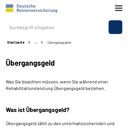
Prävention
Startseite
…
Übergangsgeld
Reha
Übergangsgeld
Rente
Beratung & Kontakt
Was Sie beachten müssen, wenn Sie während einer
Rehabilitationsleistung Übergangsgeld beziehen.
Experten
Was ist Übergangsgeld?
Über uns & Presse
Übergangsgeld zählt zu den unterhaltssichernden und
Online-Services