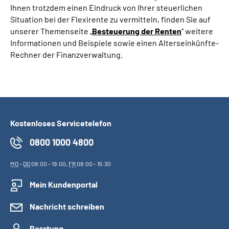
Ihnen trotzdem einen Eindruck von Ihrer steuerlichen
Situation bei der Flexirente zu vermitteln, finden Sie auf
Suche
unserer Themenseite „
Besteuerung der Renten
“ weitere
Informationen und Beispiele sowie einen Alterseinkünfte-
Language
Rechner der Finanzverwaltung.
Inhalte in Gebärdensprache (DGS)
Leichte Sprache
Kostenloses Servicetelefon
0800 1000 4800
Mein Kundenportal
MO
-
DO
08:00 - 19:00,
FR
08:00 - 15:30
Mein Kundenportal
Nachricht schreiben
Beratung