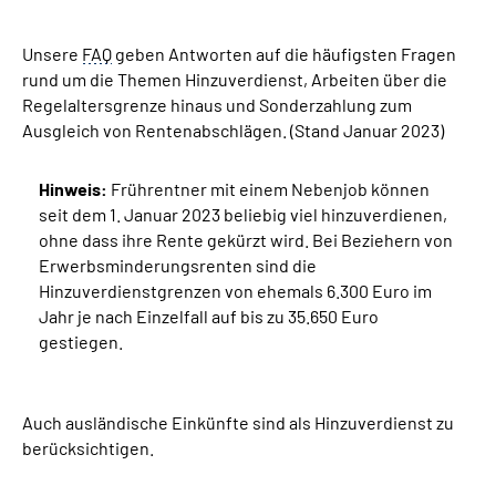
Unsere
Suche
FAQ
geben Antworten auf die häufigsten Fragen
rund um die Themen Hinzuverdienst, Arbeiten über die
Regelaltersgrenze hinaus und Sonderzahlung zum
Language
Ausgleich von Rentenabschlägen. (Stand Januar 2023)
Inhalte in Gebärdensprache (DGS)
Hinweis:
Frührentner mit einem Nebenjob können
seit dem 1. Januar 2023 beliebig viel hinzuverdienen,
Leichte Sprache
ohne dass ihre Rente gekürzt wird. Bei Beziehern von
Erwerbsminderungsrenten sind die
Hinzuverdienstgrenzen von ehemals 6.300 Euro im
Jahr je nach Einzelfall auf bis zu 35.650 Euro
Mein Kundenportal
gestiegen.
Auch ausländische Einkünfte sind als Hinzuverdienst zu
berücksichtigen.