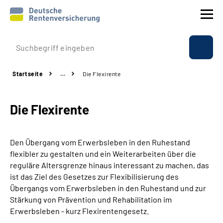
Prävention
Startseite
…
Die Flexirente
Reha
Die Flexirente
Rente
Beratung & Kontakt
Den Übergang vom Erwerbsleben in den Ruhestand
flexibler zu gestalten und ein Weiterarbeiten über die
Experten
reguläre Altersgrenze hinaus interessant zu machen, das
ist das Ziel des Gesetzes zur Flexibilisierung des
Übergangs vom Erwerbsleben in den Ruhestand und zur
Über uns & Presse
Stärkung von Prävention und Rehabilitation im
Erwerbsleben - kurz Flexirentengesetz.
Online-Services