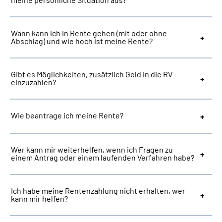
Suche
Wann kann ich in Rente gehen (mit oder ohne
Abschlag) und wie hoch ist meine Rente?
Language
Gibt es Möglichkeiten, zusätzlich Geld in die RV
Inhalte in Gebärdensprache (DGS)
einzuzahlen?
Leichte Sprache
Wie beantrage ich meine Rente?
Mein Kundenportal
Wer kann mir weiterhelfen, wenn ich Fragen zu
einem Antrag oder einem laufenden Verfahren habe?
Ich habe meine Rentenzahlung nicht erhalten, wer
kann mir helfen?