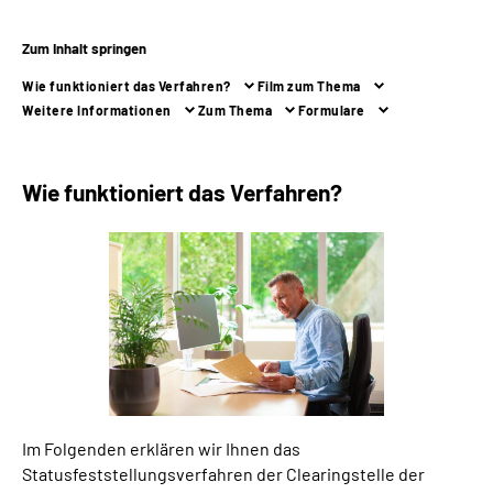
Zum Inhalt springen
Suche
Wie funktioniert das Verfahren?
Film zum Thema
Language
Weitere Informationen
Zum Thema
Formulare
Inhalte in Gebärdensprache (DGS)
Wie funktioniert das Verfahren?
Leichte Sprache
Mein Kundenportal
Im Folgenden erklären wir Ihnen das
Statusfeststellungsverfahren der Clearingstelle der