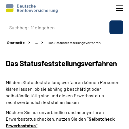
Prävention
Startseite
…
Das Statusfeststellungs­verfahren
Reha
Das Statusfeststellungs­verfahren
Rente
Beratung & Kontakt
Mit dem Statusfeststellungsverfahren können Personen
klären lassen, ob sie abhängig beschäftigt oder
Experten
selbständig tätig sind und diesen Erwerbsstatus
rechtsverbindlich feststellen lassen.
Über uns & Presse
Möchten Sie nur unverbindlich und anonym Ihren
Erwerbsstatus checken, nutzen Sie den
"Selbstcheck
Erwerbsstatus"
.
Online-Services