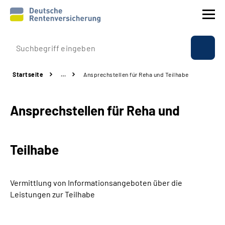
Prävention
Startseite
…
Ansprechstellen für Reha und Teilhabe
Reha
Ansprechstellen für Reha und
Rente
Beratung & Kontakt
Teilhabe
Experten
Vermittlung von Informationsangeboten über die
Über uns & Presse
Leistungen zur Teilhabe
Online-Services