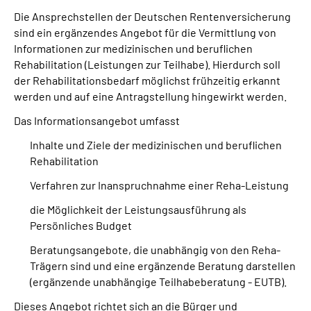
Die Ansprechstellen der Deutschen Rentenversicherung
sind ein ergänzendes Angebot für die Vermittlung von
Suche
Informationen zur medizinischen und beruflichen
Rehabilitation (Leistungen zur Teilhabe). Hierdurch soll
Language
der Rehabilitationsbedarf möglichst frühzeitig erkannt
werden und auf eine Antragstellung hingewirkt werden.
Inhalte in Gebärdensprache (DGS)
Das Informationsangebot umfasst
Leichte Sprache
Inhalte und Ziele der medizinischen und beruflichen
Rehabilitation
Verfahren zur Inanspruchnahme einer Reha-Leistung
Mein Kundenportal
die Möglichkeit der Leistungsausführung als
Persönliches Budget
Beratungsangebote, die unabhängig von den Reha-
Trägern sind und eine ergänzende Beratung darstellen
(ergänzende unabhängige Teilhabeberatung - EUTB).
Dieses Angebot richtet sich an die Bürger und