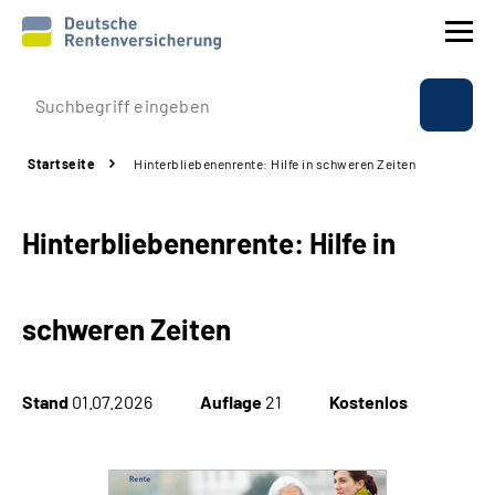
Prävention
Startseite
Hinterbliebenenrente: Hilfe in schweren Zeiten
Reha
Hinterbliebenenrente: Hilfe in
Rente
Beratung & Kontakt
schweren Zeiten
Experten
Stand
01.07.2026
Auflage
21
Kostenlos
Über uns & Presse
Online-Services