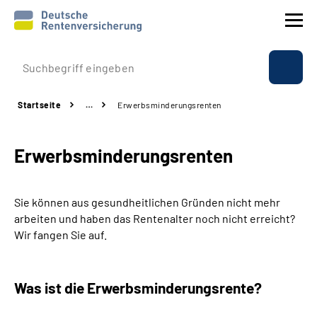
Prävention
Startseite
…
Erwerbsminderungsrenten
Reha
­Erwerbsminderungs­renten
Rente
Beratung & Kontakt
Sie können aus gesundheitlichen Gründen nicht mehr
arbeiten und haben das Rentenalter noch nicht erreicht?
Experten
Wir fangen Sie auf.
Über uns & Presse
Was ist die Erwerbsminderungs­rente?
Online-Services