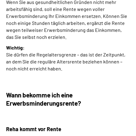
Wenn Sie aus gesundheitlichen Gründen nicht mehr
arbeitsfähig sind, soll eine Rente wegen voller
Suche
Erwerbsminderung Ihr Einkommen ersetzen. Können Sie
noch einige Stunden täglich arbeiten, ergänzt die Rente
wegen teilweiser Erwerbsminderung das Einkommen,
Language
das Sie selbst noch erzielen.
Inhalte in Gebärdensprache (DGS)
Wichtig:
Sie dürfen die Regelaltersgrenze – das ist der Zeitpunkt,
an dem Sie die reguläre Altersrente beziehen können –
Leichte Sprache
noch nicht erreicht haben.
Mein Kundenportal
Wann bekomme ich eine
Erwerbsminderungs­rente?
Reha kommt vor Rente