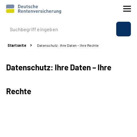
Prävention
Startseite
Datenschutz: Ihre Daten – Ihre Rechte
Reha
Datenschutz: Ihre Daten – Ihre
Rente
Beratung & Kontakt
Rechte
Experten
Über uns & Presse
Online-Services