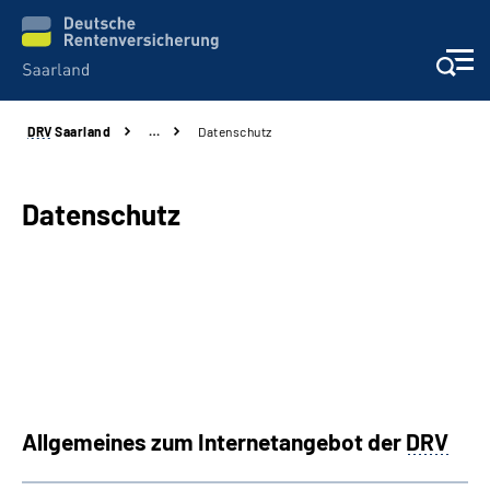
DRV
Saarland
…
Datenschutz
Aktuelles
Services
Datenschutz
Kontakt und Beratung
Presse und Fachinformationen
Karriere
Allgemeines zum Internetangebot der
DRV
Über uns