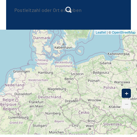
20
30
Leaflet
| ©
OpenStreetMap
40
50
90
+
−