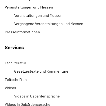
Online-Services
Veranstaltungen und Messen
Veranstaltungen und Messen
Inhalte in Gebärdensprache (DGS)
Vergangene Veranstaltungen und Messen
Leichte Sprache
Presseinformationen
Suche
Services
Fachliteratur
Mein Kundenportal
Gesetzestexte und Kommentare
Zeitschriften
Videos
Videos in Gebärdensprache
Videos in Gebärdensprache