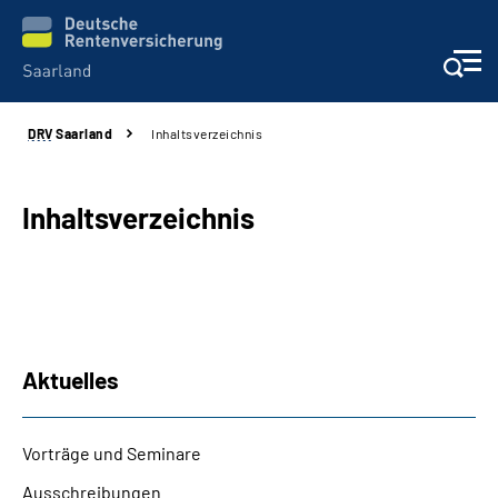
DRV
Saarland
Inhaltsverzeichnis
Aktuelles
Services
Inhaltsverzeichnis
Kontakt und Beratung
Presse und Fachinformationen
Aktuelles
Karriere
Vorträge und Seminare
Über uns
Ausschreibungen