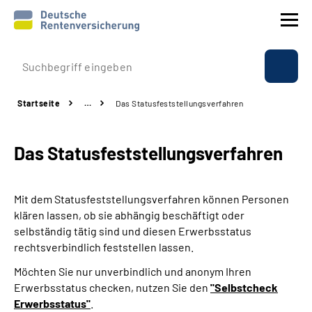
Prävention
Startseite
…
Das Statusfeststellungs­verfahren
Reha
Das Statusfeststellungs­verfahren
Rente
Beratung & Kontakt
Mit dem Statusfeststellungsverfahren können Personen
klären lassen, ob sie abhängig beschäftigt oder
Experten
selbständig tätig sind und diesen Erwerbsstatus
rechtsverbindlich feststellen lassen.
Über uns & Presse
Möchten Sie nur unverbindlich und anonym Ihren
Erwerbsstatus checken, nutzen Sie den
"Selbstcheck
Erwerbsstatus"
.
Online-Services