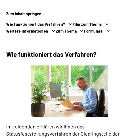
Zum Inhalt springen
Suche
Wie funktioniert das Verfahren?
Film zum Thema
Language
Weitere Informationen
Zum Thema
Formulare
Inhalte in Gebärdensprache (DGS)
Wie funktioniert das Verfahren?
Leichte Sprache
Mein Kundenportal
Im Folgenden erklären wir Ihnen das
Statusfeststellungsverfahren der Clearingstelle der