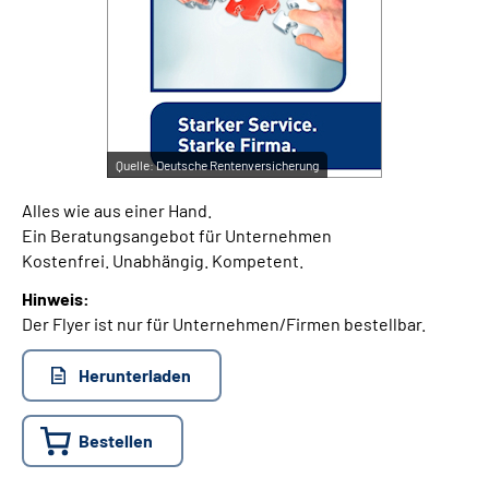
Suche
Language
Quelle:
Deutsche Rentenversicherung
Inhalte in Gebärdensprache (DGS)
Alles wie aus einer Hand.
Leichte Sprache
Ein Beratungsangebot für Unternehmen
Kostenfrei. Unabhängig. Kompetent.
Hinweis:
Der Flyer ist nur für Unternehmen/Firmen bestellbar.
Mein Kundenportal
Herunterladen
Bestellen