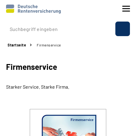
Prävention
Startseite
Firmenservice
Reha
Firmenservice
Rente
Beratung & Kontakt
Starker Service. Starke Firma.
Experten
Über uns & Presse
Online-Services