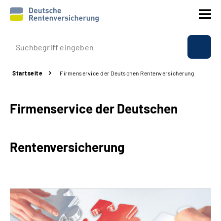
Prävention
Startseite
Firmenservice der Deutschen Rentenversicherung
Reha
Firmenservice der Deutschen
Rente
Beratung & Kontakt
Rentenversicherung
Experten
Über uns & Presse
Online-Services