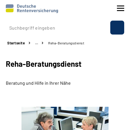
Prävention
Startseite
…
Reha-Beratungsdienst
Reha
Reha-Beratungsdienst
Rente
Beratung & Kontakt
Beratung und Hilfe in Ihrer Nähe
Experten
Über uns & Presse
Online-Services