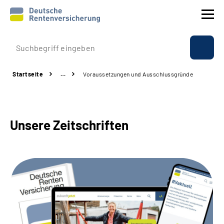
Prävention
Startseite
…
Voraussetzungen und Ausschlussgründe
Reha
Rente
Unsere Zeitschriften
Beratung & Kontakt
Experten
Über uns & Presse
Online-Services