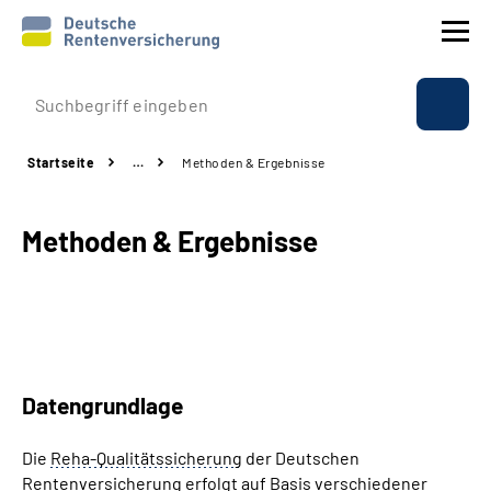
Prävention
Startseite
…
Methoden & Ergebnisse
Reha
Methoden & Ergebnisse
Rente
Beratung & Kontakt
Experten
Datengrundlage
Über uns & Presse
Die
Reha-Qualitätssicherung
der Deutschen
Rentenversicherung erfolgt auf Basis verschiedener
Online-Services