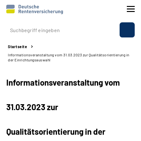
Prävention
Startseite
Reha
Informationsveranstaltung vom 31.03.2023 zur Qualitätsorientierung in
der Einrichtungsauswahl
Rente
Informationsveranstaltung vom
Beratung & Kontakt
Experten
31.03.2023 zur
Über uns & Presse
Qualitätsorientierung in der
Online-Services