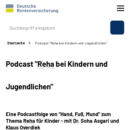
Prävention
Startseite
Podcast "Reha bei Kindern und Jugendlichen"
Reha
Podcast "
Reha
bei Kindern und
Rente
Beratung & Kontakt
Jugendlichen"
Experten
Über uns & Presse
Eine Podcastfolge von "Hand, Fuß, Mund" zum
Thema
Reha
für Kinder - mit
Dr.
Soha Asgari und
Klaus Overdiek
Online-Services