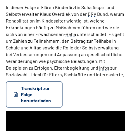
In dieser Folge erklären Kinderärztin Soha Asgari und
Selbstverwalter Klaus Overdiek von der
DRV
Bund, warum
Suche
Rehabilitation im Kindesalter wichtig ist, welche
Erkrankungen häufig zu Maßnahmen führen und wie sie
Language
sich von einer Erwachsenen-
Reha
unterscheidet.​ Es geht
um Zahlen zu Teilnehmern, den Beitrag zur Teilhabe in
Inhalte in Gebärdensprache (DGS)
Schule und Alltag sowie die Rolle der Selbstverwaltung
bei Verbesserungen und Anpassung an gesellschaftliche
Leichte Sprache
Veränderungen wie psychische Belastungen.​ Mit
Beispielen zu Erfolgen, Elternbegleitung und
Infos
zur
Sozialwahl – ideal für Eltern, Fachkräfte und Interessierte.
Mein Kundenportal
Transkript zur
Folge
herunterladen
Audio-
Player