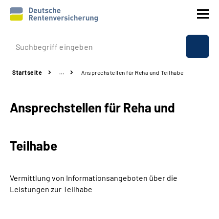
Prävention
Startseite
…
Ansprechstellen für Reha und Teilhabe
Reha
Ansprechstellen für Reha und
Rente
Beratung & Kontakt
Teilhabe
Experten
Vermittlung von Informationsangeboten über die
Über uns & Presse
Leistungen zur Teilhabe
Online-Services