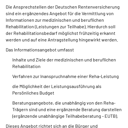
Die Ansprechstellen der Deutschen Rentenversicherung
sind ein ergänzendes Angebot für die Vermittlung von
Suche
Informationen zur medizinischen und beruflichen
Rehabilitation (Leistungen zur Teilhabe). Hierdurch soll
Language
der Rehabilitationsbedarf möglichst frühzeitig erkannt
werden und auf eine Antragstellung hingewirkt werden.
Inhalte in Gebärdensprache (DGS)
Das Informationsangebot umfasst
Leichte Sprache
Inhalte und Ziele der medizinischen und beruflichen
Rehabilitation
Verfahren zur Inanspruchnahme einer Reha-Leistung
Mein Kundenportal
die Möglichkeit der Leistungsausführung als
Persönliches Budget
Beratungsangebote, die unabhängig von den Reha-
Trägern sind und eine ergänzende Beratung darstellen
(ergänzende unabhängige Teilhabeberatung - EUTB).
Dieses Angebot richtet sich an die Bürger und