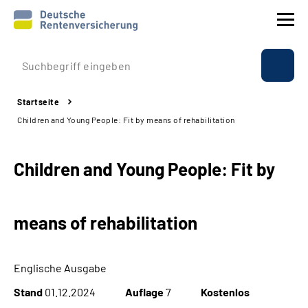
Prävention
Startseite
Reha
Children and Young People: Fit by means of rehabilitation
Rente
Children and Young People: Fit by
Beratung & Kontakt
means of rehabilitation
Experten
Über uns & Presse
Englische Ausgabe
Stand
01.12.2024
Auflage
7
Kostenlos
Online-Services