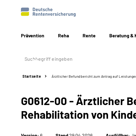
Prävention
Reha
Rente
Beratung & 
Startseite
Ärztlicher Befundbericht zum Antrag auf Leistungen
G0612-00 - Ärztlicher 
Rehabilitation von Kind
Version:
6
Stand
29.04.2026
Ausfüllbar:
Ja