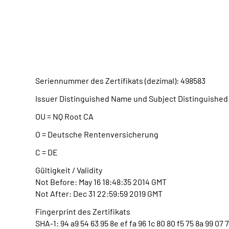
Seriennummer des Zertifikats (dezimal): 498583
Issuer Distinguished Name und Subject Distinguished
OU = NQ Root CA
O = Deutsche Rentenversicherung
C = DE
Gültigkeit / Validity
Not Before: May 16 18:48:35 2014 GMT
Not After: Dec 31 22:59:59 2019 GMT
Fingerprint des Zertifikats
SHA-1: 94 a9 54 63 95 8e ef fa 96 1c 80 80 f5 75 8a 99 07 