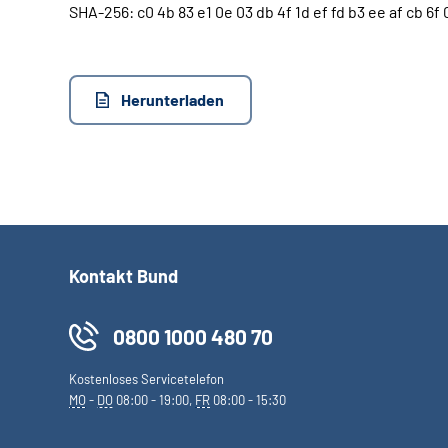
SHA-256: c0 4b 83 e1 0e 03 db 4f 1d ef fd b3 ee af cb 6f 0
Herunterladen
Kontakt Bund
0800 1000 480 70
Kostenloses Servicetelefon
MO
-
DO
08:00 - 19:00,
FR
08:00 - 15:30