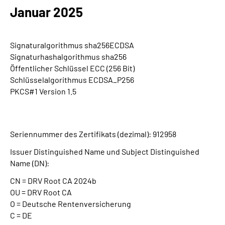
Inhalte in Gebärdensprache (DGS)
Januar 2025
Leichte Sprache
Signaturalgorithmus sha256ECDSA
Signaturhashalgorithmus sha256
Suche
Öffentlicher Schlüssel ECC (256 Bit)
Schlüsselalgorithmus ECDSA_P256
PKCS#1 Version 1.5
Mein Kundenportal
Seriennummer des Zertifikats (dezimal): 912958
Issuer Distinguished Name und Subject Distinguished
Name (DN):
CN = DRV Root CA 2024b
OU = DRV Root CA
O = Deutsche Rentenversicherung
C = DE