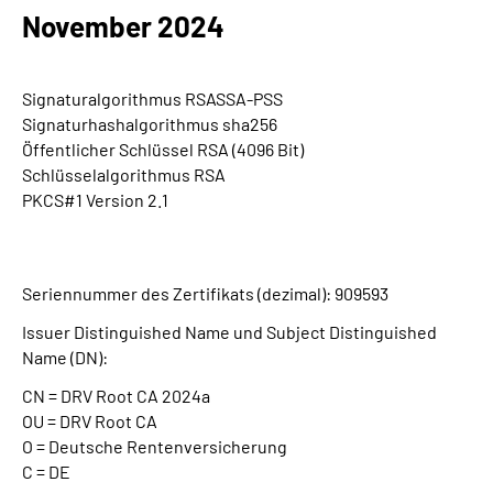
Inhalte in Gebärdensprache (DGS)
November 2024
Leichte Sprache
Signaturalgorithmus RSASSA-PSS
Signaturhashalgorithmus sha256
Suche
Öffentlicher Schlüssel RSA (4096 Bit)
Schlüsselalgorithmus RSA
PKCS#1 Version 2.1
Mein Kundenportal
Seriennummer des Zertifikats (dezimal): 909593
Issuer Distinguished Name und Subject Distinguished
Name (DN):
CN = DRV Root CA 2024a
OU = DRV Root CA
O = Deutsche Rentenversicherung
C = DE