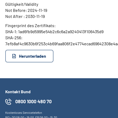
Gültigkeit/Validity
Not Before: 2024-11-19
Not After : 2030-11-19
Fingerprint des Zertifikats:
SHA-1: 1ad6fb9d5995e54b2c6c6a2a9240413f106435d9
SHA-256:
7efb8af4c9630b6f253c4b69faa806f2e4774ecad69642308e4
Herunterladen
Kontakt Bund
0800 1000 480 70
Kostenloses Servicetelefon
MO
-
DO
08:00 - 19:00,
FR
08:00 - 15:30