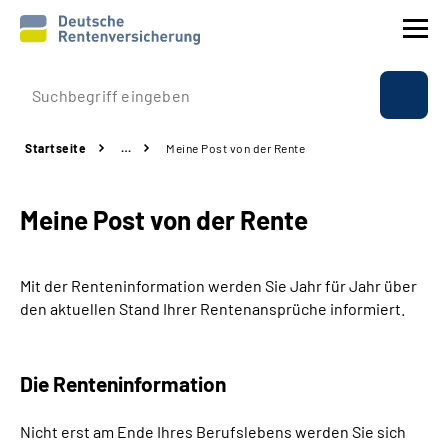
Prävention
Startseite
…
Meine Post von der Rente
Reha
Meine Post von der Rente
Rente
Beratung & Kontakt
Mit der Renteninformation werden Sie Jahr für Jahr über
den aktuellen Stand Ihrer Rentenansprüche informiert.
Experten
Die Renteninformation
Über uns & Presse
Nicht erst am Ende Ihres Berufslebens werden Sie sich
Online-Services