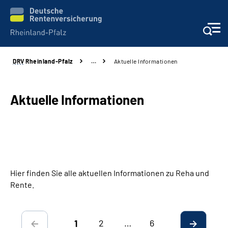
DRV
Rheinland-Pfalz
…
Aktuelle Informationen
Unsere Leistungen
Beratung
Aktuelle Informationen
Online-Services
Karriere
Hier finden Sie alle aktuellen Informationen zu Reha und
Presse
Rente.
Über uns
2
…
6
1