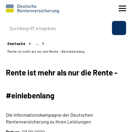
Prävention
Startseite
…
Reha
Rente ist mehr als nur die Rente - #einlebenlang
Rente
Rente ist mehr als nur die Rente -
Beratung & Kontakt
#einlebenlang
Experten
Über uns & Presse
Die Informationskampagne der Deutschen
Rentenversicherung zu ihren Leistungen
Online-Services
Datum:
03.09.2020