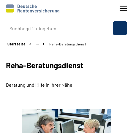
Prävention
Startseite
…
Reha-Beratungsdienst
Reha
Reha-Beratungsdienst
Rente
Beratung & Kontakt
Beratung und Hilfe in Ihrer Nähe
Experten
Über uns & Presse
Online-Services