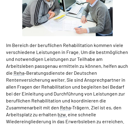
Suche
Language
Im Bereich der beruflichen Rehabilitation kommen viele
Inhalte in Gebärdensprache (DGS)
verschiedene Leistungen in Frage. Um die bestmöglichen
und notwendigen Leistungen zur Teilhabe am
Leichte Sprache
Arbeitsleben passgenau ermitteln zu können, helfen auch
die
Reha
-Beratungsdienste der Deutschen
Rentenversicherung weiter. Sie sind Ansprechpartner in
allen Fragen der Rehabilitation und begleiten bei Bedarf
Mein Kundenportal
bei der Einleitung und Durchführung von Leistungen zur
beruflichen Rehabilitation und koordinieren die
Zusammenarbeit mit den
Reha
-Trägern. Ziel ist es, den
Arbeitsplatz zu erhalten
bzw.
eine schnelle
Wiedereingliederung in das Erwerbsleben zu erreichen.