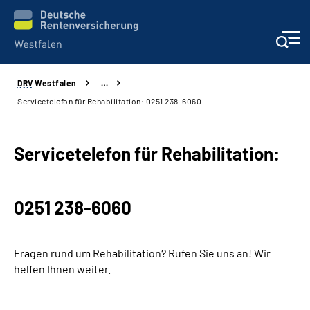
DRV
Westfalen
…
Kontakt und Beratung
Servicetelefon für Rehabilitation: 0251 238-6060
Broschüren und mehr
Servicetelefon für Rehabilitation:
Experten
0251 238-6060
Presse
Karriere
Fragen rund um Rehabilitation? Rufen Sie uns an! Wir
helfen Ihnen weiter.
Über uns