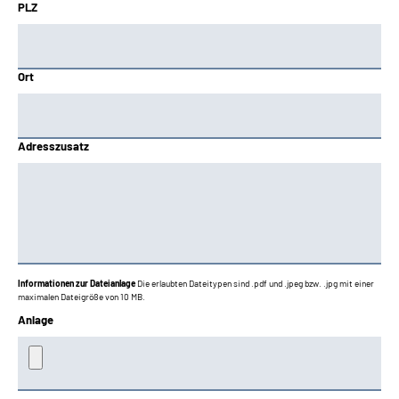
PLZ
Ort
Adresszusatz
Informationen zur Dateianlage
Die erlaubten Dateitypen sind .pdf und .jpeg bzw. .jpg mit einer
maximalen Dateigröße von 10 MB.
Anlage