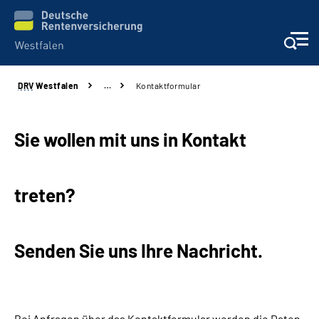
DRV
Westfalen
…
Kontaktformular
Kontakt und Beratung
Broschüren und mehr
Sie wollen mit uns in Kontakt
Experten
treten?
Presse
Senden Sie uns Ihre Nachricht.
Karriere
Über uns
Bei Anfragen über das Kontaktformular werden die Daten