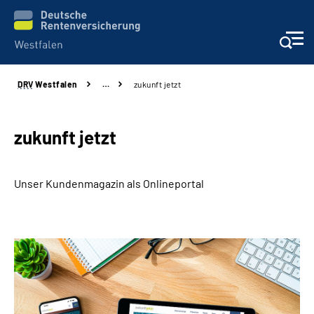
DRV
Westfalen
…
zukunft jetzt
Kontakt und Beratung
Broschüren und mehr
zukunft jetzt
Experten
Unser Kundenmagazin als Onlineportal
Presse
Karriere
Über uns