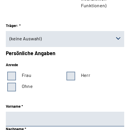
Funktionen)
Träger: *
(keine Auswahl)
Persönliche Angaben
(keine Auswahl)
Anrede
Baden-Württemberg
Frau
Herr
Bayern Süd
Ohne
Berlin-Brandenburg
Vorname *
Braunschweig-Hannover
Bund
Nachname *