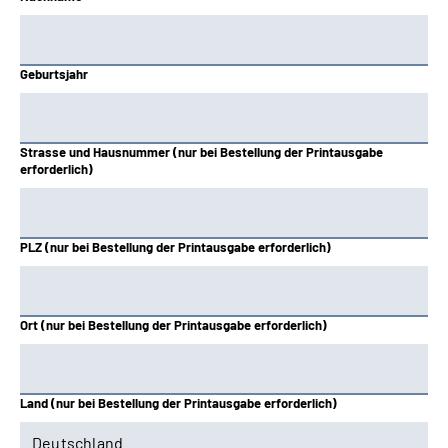
Hessen
Knappschaft-Bahn-See
Geburtsjahr
Mitteldeutschland
Strasse und Hausnummer (nur bei Bestellung der Printausgabe
Nord
erforderlich)
Nordbayern
PLZ (nur bei Bestellung der Printausgabe erforderlich)
Oldenburg-Bremen
Rheinland
Ort (nur bei Bestellung der Printausgabe erforderlich)
Rheinland-Pfalz
Land (nur bei Bestellung der Printausgabe erforderlich)
Saarland