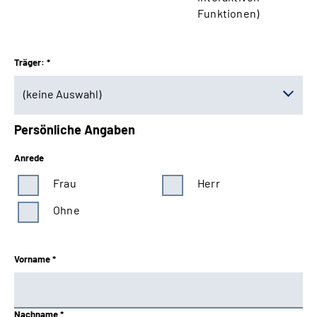
Funktionen)
Träger: *
(keine Auswahl)
Persönliche Angaben
(keine Auswahl)
Anrede
Baden-Württemberg
Frau
Herr
Bayern Süd
Ohne
Berlin-Brandenburg
Vorname *
Braunschweig-Hannover
Bund
Nachname *