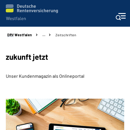
DRV
Westfalen
…
Zeitschriften
Kontakt und Beratung
Broschüren und mehr
zukunft jetzt
Experten
Unser Kundenmagazin als Onlineportal
Presse
Karriere
Über uns