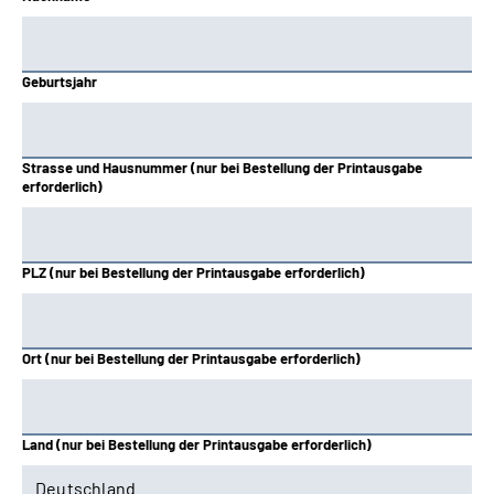
Hessen
Knappschaft-Bahn-See
Geburtsjahr
Mitteldeutschland
Strasse und Hausnummer (nur bei Bestellung der Printausgabe
Nord
erforderlich)
Nordbayern
PLZ (nur bei Bestellung der Printausgabe erforderlich)
Oldenburg-Bremen
Rheinland
Ort (nur bei Bestellung der Printausgabe erforderlich)
Rheinland-Pfalz
Land (nur bei Bestellung der Printausgabe erforderlich)
Saarland