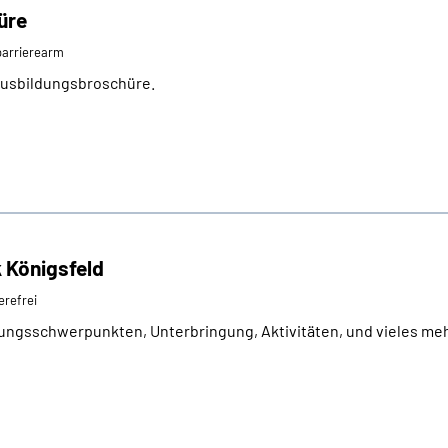
üre
⁄barrierearm
 Ausbildungsbroschüre.
k Königsfeld
erefrei
ungsschwerpunkten, Unterbringung, Aktivitäten, und vieles meh