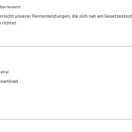
i⁄barrierearm
ersicht unserer Rentenleistungen, die sich nah am Gesetzestext 
 richtet
refrei
 Download